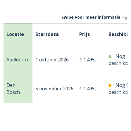
Swipe voor meer informatie
Locatie
Startdata
Prijs
Beschikb
Nog 1
Apeldoorn
1 oktober 2026
€ 1.495,-
beschikba
Den
Nog 8
5 november 2026
€ 1.495,-
Bosch
beschikba