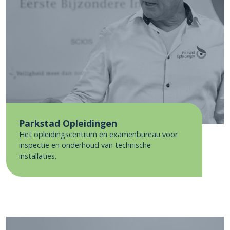
Parkstad Opleidingen
Het opleidingscentrum en examenbureau voor
inspectie en onderhoud van technische
installaties.