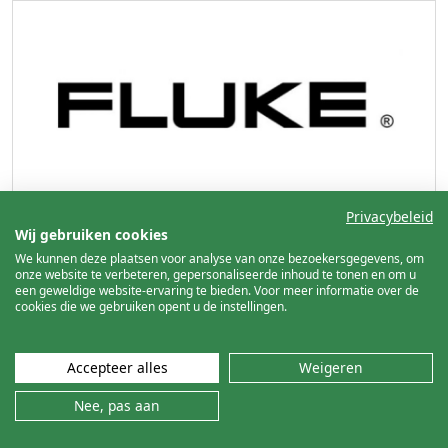
Privacybeleid
Wij gebruiken cookies
Fluke Corporation
We kunnen deze plaatsen voor analyse van onze bezoekersgegevens, om
Fluke Corporation is wereldmarktleider in de productie,
onze website te verbeteren, gepersonaliseerde inhoud te tonen en om u
een geweldige website-ervaring te bieden. Voor meer informatie over de
de distributie en het onderhoud van elektronische test-
cookies die we gebruiken opent u de instellingen.
en meetinstrumenten en software. Ons zusterbedrijf
Parkstad Inspecties
is officieel dealer van Fluke
Accepteer alles
Weigeren
meetapparatuur.
Nee, pas aan