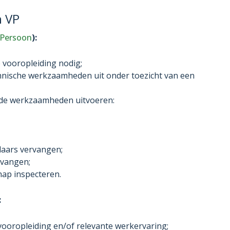
n VP
 Persoon
):
 vooropleiding nodig;
hnische werkzaamheden uit onder toezicht van een
de werkzaamheden uitvoeren:
laars vervangen;
rvangen;
hap inspecteren.
:
vooropleiding en/of relevante werkervaring;