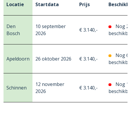
Locatie
Startdata
Prijs
Beschikb
Den
10 september
Nog 2
€ 3.140,-
Bosch
2026
beschikba
Nog 6
Apeldoorn
26 oktober 2026
€ 3.140,-
beschikba
12 november
Nog 1
Schinnen
€ 3.140,-
2026
beschikba