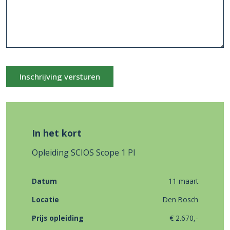
Inschrijving versturen
In het kort
Opleiding SCIOS Scope 1 PI
Datum
11 maart
Locatie
Den Bosch
Prijs opleiding
€ 2.670,-