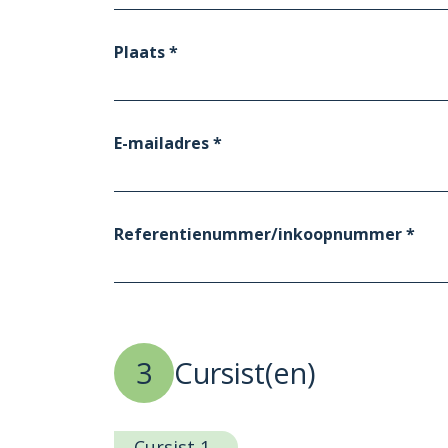
Plaats *
E-mailadres *
Referentienummer/inkoopnummer *
3
Cursist(en)
Cursist 1