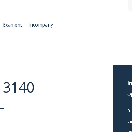
Examens
Incompany
 3140
I
O
L
D
Lo
Pr