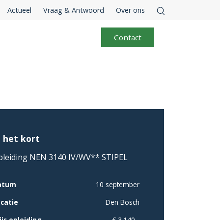
Actueel
Vraag & Antwoord
Over ons
Contact
n het kort
pleiding NEN 3140 IV/WV** STIPEL
atum
10 september
catie
Den Bosch
ijs opleiding
€ 3.140,-