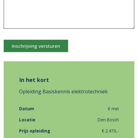
Inschrijving versturen
In het kort
Opleiding Basiskennis elektrotechniek
Datum
6 mei
Locatie
Den Bosch
Prijs opleiding
€ 2.470,-