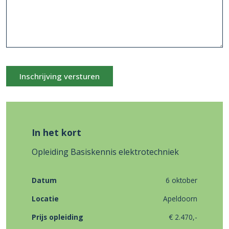
Inschrijving versturen
In het kort
Opleiding Basiskennis elektrotechniek
Datum
6 oktober
Locatie
Apeldoorn
Prijs opleiding
€ 2.470,-