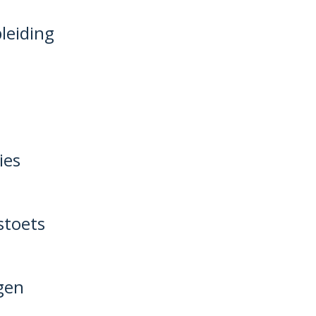
leiding
n
ies
stoets
gen