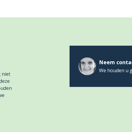
Neem conta
We houden u g
 niet
 deze
houden
we