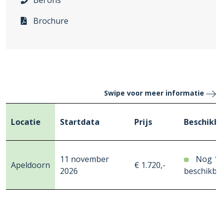
Bel ons
Brochure
Swipe voor meer informatie
Locatie
Startdata
Prijs
Beschikb
11 november
Nog 1
Apeldoorn
€ 1.720,-
2026
beschikba