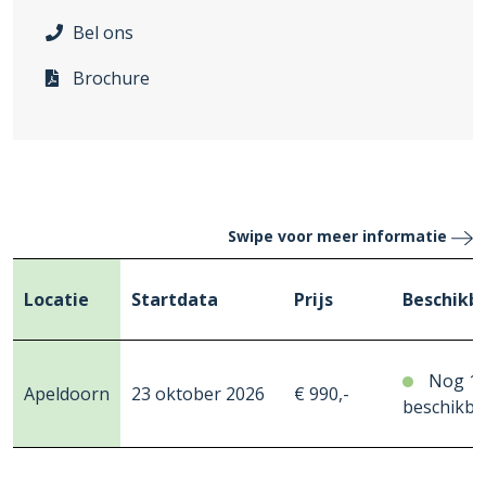
Bel ons
Brochure
Swipe voor meer informatie
Locatie
Startdata
Prijs
Beschikb
Nog 1
Apeldoorn
23 oktober 2026
€ 990,-
beschikba